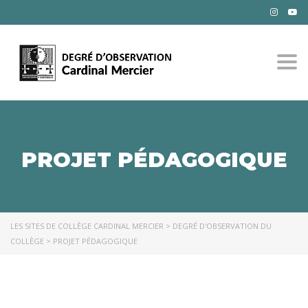
Togg
PROJET PÉDAGOGIQUE
LES SITES DE COLLÈGE CARDINAL MERCIER
>
DEGRÉ D'OBSERVATION DU
COLLÈGE
>
PROJET PÉDAGOGIQUE